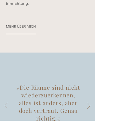
Einrichtung.
MEHR ÜBER MICH
»Die Räume sind nicht
wiederzuerkennen,
alles ist anders, aber
doch vertraut.
Genau
richtig.«