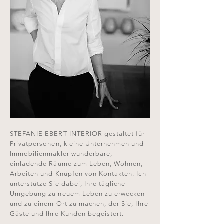
STEFANIE EBERT INTERIOR gestaltet für
Privatpersonen, kleine Unternehmen und
Immobilienmakler wunderbare,
einladende Räume zum Leben, Wohnen,
Arbeiten und Knüpfen von Kontakten. Ich
unterstütze Sie dabei, Ihre tägliche
Umgebung zu neuem Leben zu erwecken
und zu einem Ort zu machen, der Sie, Ihre
Gäste und Ihre Kunden begeistert.